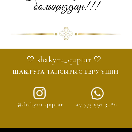
ШАҚЫРУ САЙТТАРЫНА ТАПСЫРЫС
БЕРУ ҮШІН ТЕКСТІН ҮСТІН БАСЫҢЫЗ!
+7 775 992 3480
К МОБИЛЬДІ ҚҰРЫЛҒЫЛАРҒА
жасаған @shakyru_quptar ұжымы
ҚОЛЖЕТІМДІ