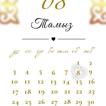
Өткізетін
орны
МЕКЕН ЖАЙЫМЫЗ:
"Aisulu Palace" банкетный зал
Улица Кенжарык, 2/11
МЕКЕН ЖАЙҒА ЖЕТУ ҮШІН
АСТЫНДАҒЫ КАРТАНЫ
ҚОЛДАНСАҢЫЗ БОЛАДЫ.
ЖОЛ КАРТАСЫ!