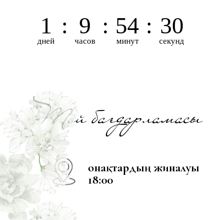
Тіркелу
Қуанышымызға ортақ
болыңыздар!!!
🤍 shakyru_quptar 🤍
ШАҚЫРУҒА ТАПСЫРЫС БЕРУ ҮШІН:
@shakyru_quptar
+7 775 992 3480