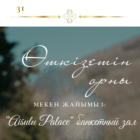
Той салтанатына дейін:
1
:
9
:
54
:
29
дней
часов
минут
секунд
Той бағдарламасы
Қонақтардың жиналуы
18:00