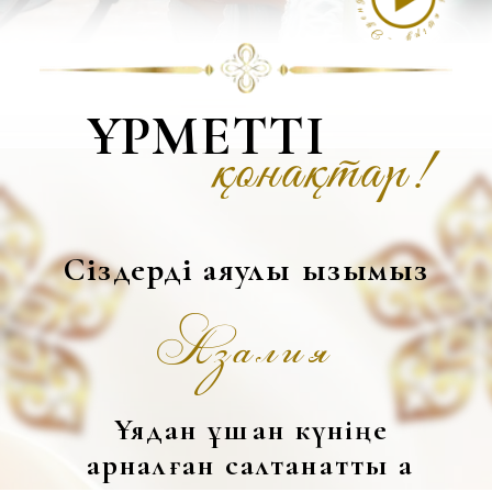
Сіздерді аяулы қызымыз
Азалия
Ұядан ұшқан күніңе
арналған салтанатты ақ
дастарханымыздың қадірлі
қонағы болуға шақырамыз!
ТОЙ ИЕЛЕРІ:
Өсербай әулеті
Той күні: