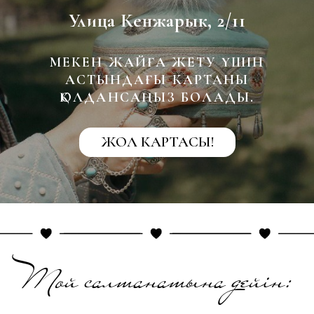
Тойдың басталуы
19:00
Анкета
Аты-жөніңіз
Осы жерге жазыңыз
Тойға келесіз бе?
Иә,келемін
Жұбыммен келемін
Өкінішке орай келе алмаймын