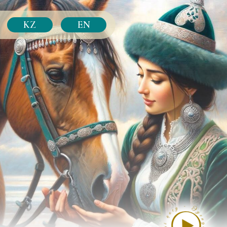
KZ
EN
ҚҰРМЕТТІ
қонақтар!