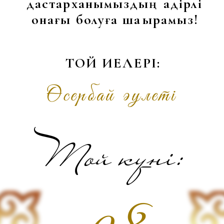
08
Тамыз
дс
сс
ср
бс
жм
сб
жб
1
2
3
4
5
7
9
6
8
15
10
11
12
13
14
16
23
22
17
19
20
21
18
24
25
26
27
28
29
30
31