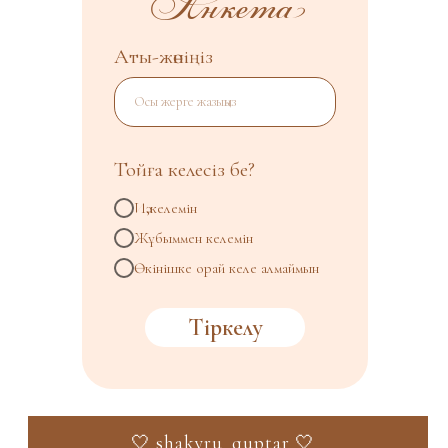
Анкета
Аты-жөніңіз
Осы жерге жазыңыз
Тойға келесіз бе?
Иә,келемін
Жұбыммен келемін
Өкінішке орай келе алмаймын
Тіркелу
🤍 shakyru_quptar 🤍