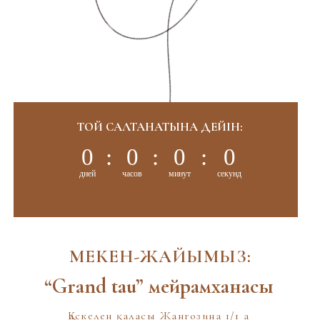
ТОЙ САЛТАНАТЫНА ДЕЙІН:
0
:
0
:
0
:
0
дней
часов
минут
секунд
МЕКЕН-ЖАЙЫМЫЗ:
“Grand tau” мейрамханасы
Қаскелен қаласы Жангозина 1/1 а