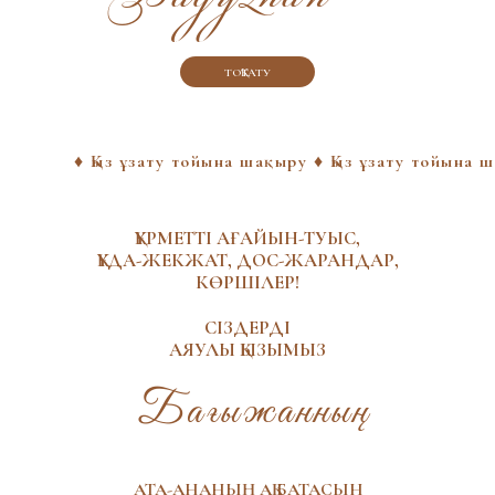
ТОҚТАТУ
♦ Қыз ұзату тойына шақыру ♦ Қыз ұзату тойына 
ҚҰРМЕТТІ АҒАЙЫН-ТУЫС,
ҚҰДА-ЖЕКЖАТ, ДОС-ЖАРАНДАР,
КӨРШІЛЕР!
СІЗДЕРДІ
АЯУЛЫ ҚЫЗЫМЫЗ
Бағыжанның
АТА-АНАНЫҢ АҚ БАТАСЫН