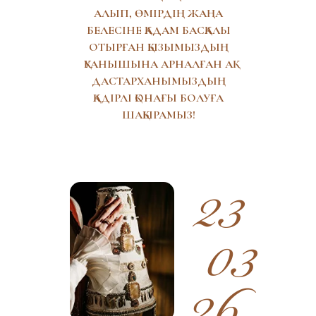
АЛЫП, ӨМІРДІҢ ЖАҢА
БЕЛЕСІНЕ ҚАДАМ БАСҚАЛЫ
ОТЫРҒАН ҚЫЗЫМЫЗДЫҢ
ҚУАНЫШЫНА АРНАЛҒАН АҚ
ДАСТАРХАНЫМЫЗДЫҢ
ҚАДІРЛІ ҚОНАҒЫ БОЛУҒА
ШАҚЫРАМЫЗ!
23
03
26