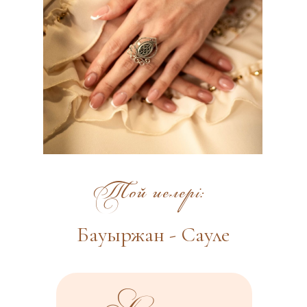
Той иелері:
Бауыржан - Сауле