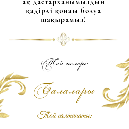
Наурыз
Дс
Сс
Ср
Бс
Жм
Сн
Жн
1
2
3
4
5
7
8
6
15
14
9
10
11
12
13
22
19
20
21
16
17
18
27
26
28
29
23
24
25
30
31
Мекен-жайымыз:
ҚҰЛАН АУЫЛЫ,