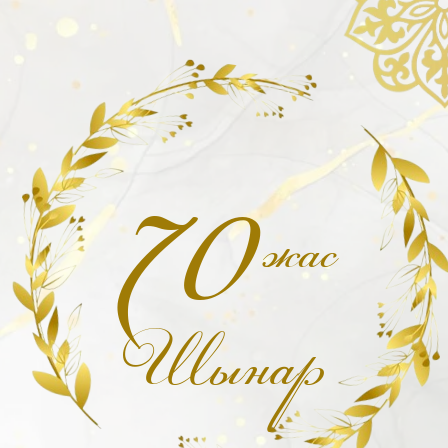
70
жас
Шынар
Мерей тойға шақыру