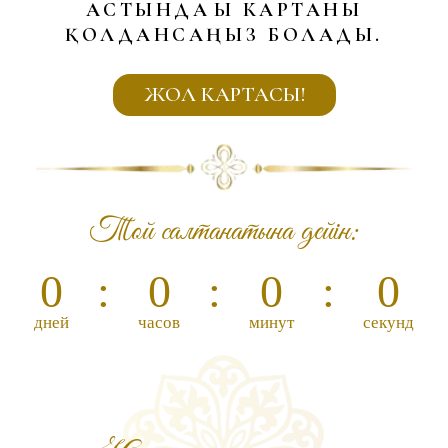
Осы жерге жазыңыз
Тойға келесіз бе?
Иә,келемін
Жұбыммен келемін
Өкінішке орай келе алмаймын
Тіркелу
Қуанышымызға ортақ
болыңыздар!!!