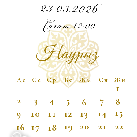
111
ЖІБЕК ЖОЛЫ КӨШЕСІ,
“Хан шатыр” мейрамханасы
МЕКЕН ЖАЙҒА ЖЕТУ ҮШІН
АСТЫНДАҒЫ КАРТАНЫ
ҚОЛДАНСАҢЫЗ БОЛАДЫ.
ЖОЛ КАРТАСЫ!
Той салтанатына дейін:
0
:
0
:
0
:
0
дней
часов
минут
секунд