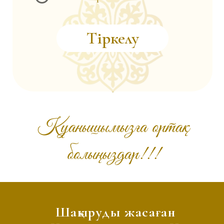
ШАҚЫРУ САЙТТАРЫНА ТАПСЫРЫС
БЕРУ ҮШІН ТЕКСТІН ҮСТІН БАСЫҢЫЗ!
+7 775 992 3480
К МОБИЛЬДІ ҚҰРЫЛҒЫЛАРҒА
жасаған @shakyru_quptar ұжымы
ҚОЛЖЕТІМДІ