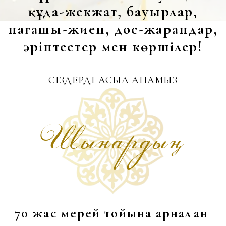
70 жас мерей тойына арналған
ақ дастарханымыздың
қадірлі қонағы болуға
шақырамыз!
Той иелері:
Балалары
Той салтанаты:
23.03.2026
Сағат 12:00