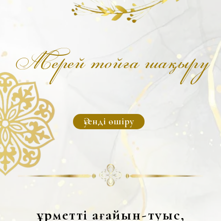
Әуенді өшіру
Құрметті ағайын-туыс,
құда-жекжат, бауырлар,
нағашы-жиен, дос-жарандар,
әріптестер мен көршілер!
СІЗДЕРДІ АСЫЛ АНАМЫЗ
Шынардың