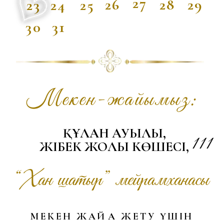
Кештің дресс-коды:
ұлттық киім.
Сіздерді ата-бабамыздың
салт-дәстүрін айшықтайтын
ұлттық нақыштағы киіммен
келуге шақырамыз.
Бұл кеш ұлттық рух пен отбасы
жылуына толы болсын.
Анкета
Аты-жөніңіз