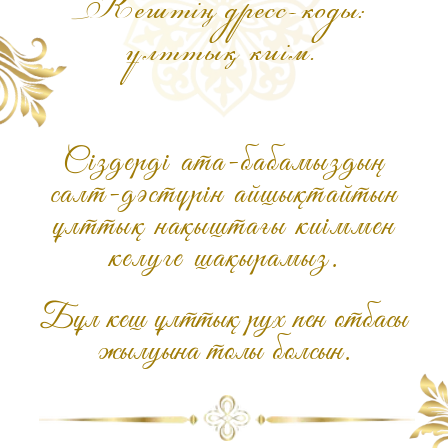
Шақыруды жасаған
🤍 shakyru_quptar 🤍
ШАҚЫРУҒА ТАПСЫРЫС БЕРУ ҮШІН:
@shakyru_quptar
+7 775 992 3480