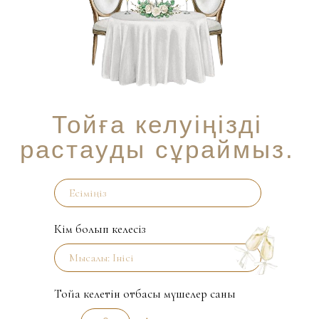
Тойға келуіңізді
растауды сұраймыз.
Кім болып келесіз
Тойға келетін отбасы мүшелер саны