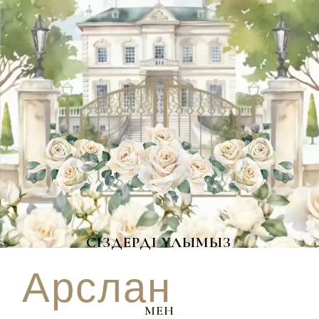
ҚҰРМЕТТІ ҚОНАҚТАР!
СІЗДЕРДІ ҰЛЫМЫЗ
Арслан
МЕН