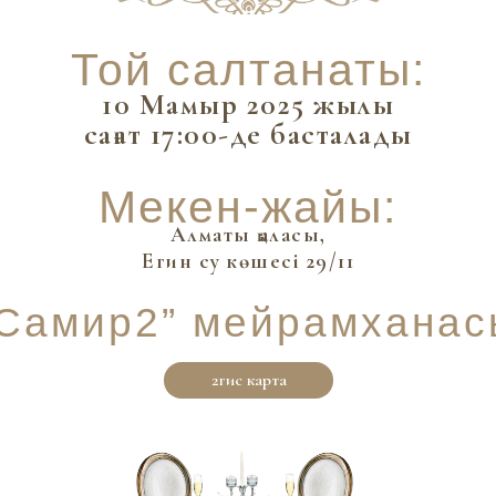
Той салтанаты:
10 Мамыр 2025 жылы
сағат 17:00-де басталады
Мекен-жайы:
Алматы қаласы,
Егин су көшесі 29/11
“Самир2” мейрамханас
2гис карта