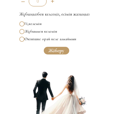
–
+
Жұбыңызбен келсеңіз, есімін жазыңыз
Иә,келемін
Жұбыммен келемін
Өкінішке орай келе алмаймын
Жіберу