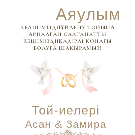
Аяулым
КЕЛІНІМІЗДІҢ ҮЙЛЕНУ ТОЙЫНА
АРНАЛҒАН САЛТАНАТТЫ
КЕШІМІЗДІҢ ҚАДІРЛІ ҚОНАҒЫ
БОЛУҒА ШАҚЫРАМЫЗ!
Той-иелері
Асан & Замира