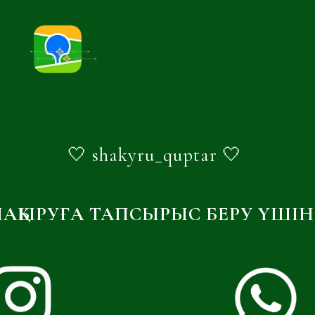
🤍 shakyru_quptar 🤍
АҚЫРУҒА ТАПСЫРЫС БЕРУ ҮШІН